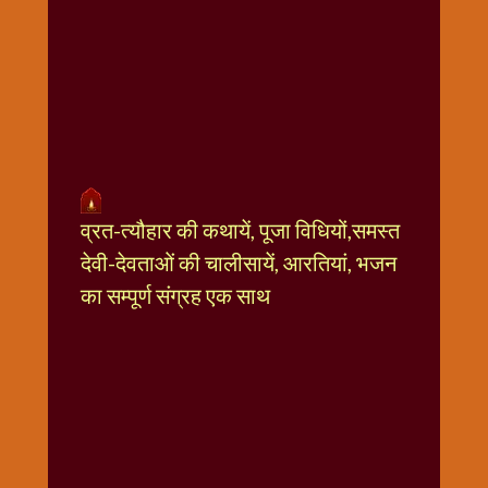
धार्मिक
संग्रह
नवग्रह
नवरात्रि
विशेष
निर्जला
एकादशी
पूजन
व्रत-त्यौहार की कथायें, पूजा विधियों,समस्त
मुहूर्त
देवी-देवताओं की चालीसायें, आरतियां, भजन
टाइम
का सम्पूर्ण संग्रह एक साथ
बुधवार
विशेष
भजन
मंगलवार
विशेष
रविवार
विशेष