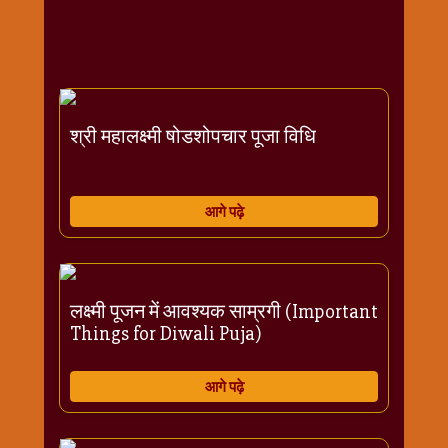
राम
नवमी
व्रत
त्यौहार
कथाये
श्री महालक्ष्मी षोडशोपचार पूजा विधि
शनि
देव
शनिवार
आगे पढ़े
विशेष
शिव
शंकर-
महाशिवरात्रि
लक्ष्मी पूजन में आवश्यक साम्रगी (Important
शुक्रवार
Things for Diwali Puja)
विशेष
सावन
आगे पढ़े
मास
सोमवार