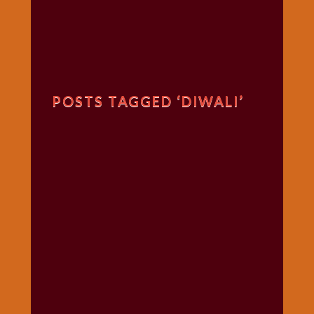
गणगौर
गणेश
जी
विशेष
गुरूवार
POSTS TAGGED ‘DIWALI’
विशेष
चालीसा
संग्रह
जन्माष्टमी
दर्शनीय
स्थल
दशा
माता
दिन-
वार
स्पेशल
दिपावली