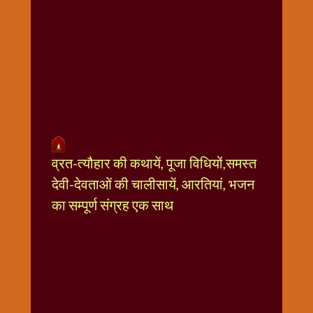
धार्मिक
संग्रह
नवग्रह
नवरात्रि
विशेष
निर्जला
एकादशी
पूजन
व्रत-त्यौहार की कथायें, पूजा विधियों,समस्त
मुहूर्त
टाइम
देवी-देवताओं की चालीसायें, आरतियां, भजन
बुधवार
का सम्पूर्ण संग्रह एक साथ
विशेष
भजन
मंगलवार
विशेष
रविवार
विशेष