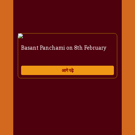
राम
नवमी
व्रत
त्यौहार
कथाये
शनि
Basant Panchami on 8th February
देव
शनिवार
विशेष
आगे पढ़े
शिव
शंकर-
महाशिवरात्रि
शुक्रवार
विशेष
सावन
मास
सोमवार