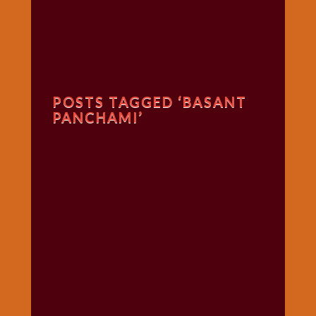
गणगौर
गणेश
जी
विशेष
गुरूवार
POSTS TAGGED ‘BASANT
विशेष
PANCHAMI’
चालीसा
संग्रह
जन्माष्टमी
दर्शनीय
स्थल
दशा
माता
दिन-
वार
स्पेशल
दिपावली