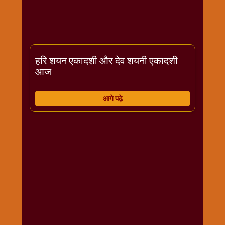
राम
नवमी
व्रत
त्यौहार
हरि शयन एकादशी और देव शयनी एकादशी
कथाये
आज
शनि
देव
आगे पढ़े
शनिवार
विशेष
शिव
शंकर-
महाशिवरात्रि
शुक्रवार
विशेष
सावन
मास
सोमवार