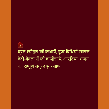
धार्मिक
संग्रह
नवग्रह
नवरात्रि
विशेष
निर्जला
एकादशी
पूजन
व्रत-त्यौहार की कथायें, पूजा विधियों,समस्त
मुहूर्त
देवी-देवताओं की चालीसायें, आरतियां, भजन
टाइम
का सम्पूर्ण संग्रह एक साथ
बुधवार
विशेष
भजन
मंगलवार
विशेष
रविवार
विशेष