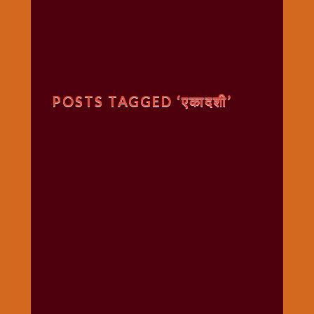
गणगौर
गणेश
जी
विशेष
गुरूवार
POSTS TAGGED ‘एकादशी’
विशेष
चालीसा
संग्रह
जन्माष्टमी
दर्शनीय
स्थल
दशा
माता
दिन-
वार
स्पेशल
दिपावली