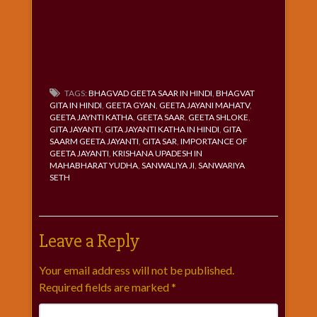
TAGS:
BHAGVAD GEETA SAAR IN HINDI
,
BHAGVAT
GITA IN HINDI
,
GEETA GYAN
,
GEETA JAYANI MAHATV
,
GEETA JAYNTI KATHA
,
GEETA SAAR
,
GEETA SHLOKE
,
GITA JAYANTI
,
GITA JAYANTI KATHA IN HINDI
,
GITA
SAARM GEETA JAYANTI
,
GITA SAR
,
IMPORTANCE OF
GEETA JAYANTI
,
KRISHANA UPADESH IN
MAHABHARAT YUDHA
,
SANWALIYA JI
,
SANWARIYA
SETH
Leave a Reply
Your email address will not be published.
Required fields are marked
*