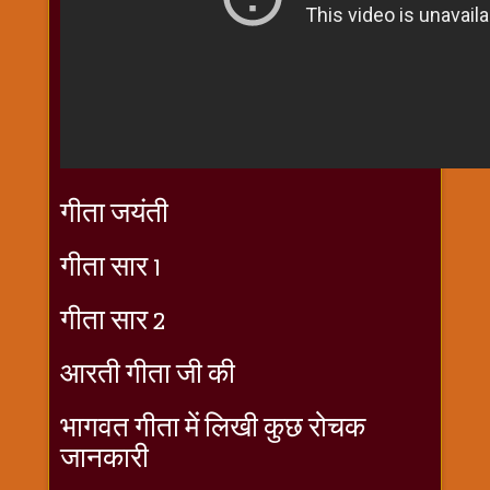
राम
नवमी
व्रत
त्यौहार
कथाये
शनि
देव
गीता जयंती
शनिवार
विशेष
गीता सार 1
शिव
शंकर-
गीता सार 2
महाशिवरात्रि
शुक्रवार
आरती गीता जी की
विशेष
सावन
भागवत गीता में लिखी कुछ रोचक
मास
जानकारी
सोमवार