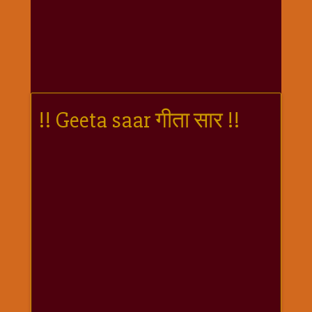
गणगौर
गणेश
जी
विशेष
गुरूवार
विशेष
!! Geeta saar गीता सार !!
चालीसा
संग्रह
जन्माष्टमी
दर्शनीय
स्थल
दशा
माता
दिन-
वार
स्पेशल
दिपावली