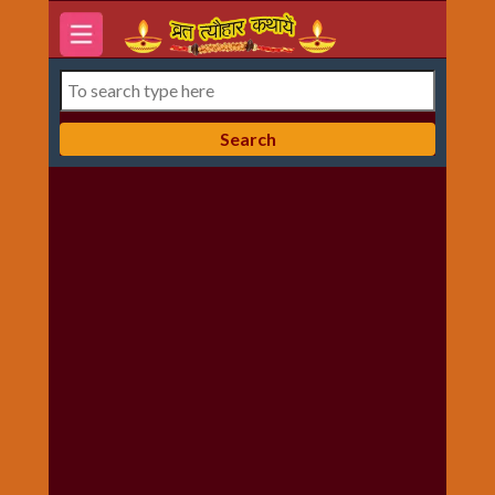
होम
7
दिन-
वार
की
कथाये
अक्षय
तृतीया
अनमोल
विचार
और
सन्देश
आरती
संग्रह
करवा
चौथ