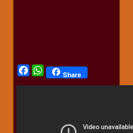
धार्मिक
संग्रह
नवग्रह
नवरात्रि
विशेष
निर्जला
एकादशी
पूजन
मुहूर्त
Facebook
WhatsApp
Share
टाइम
बुधवार
विशेष
भजन
मंगलवार
विशेष
रविवार
विशेष