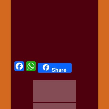
धार्मिक
संग्रह
नवग्रह
नवरात्रि
विशेष
निर्जला
एकादशी
पूजन
मुहूर्त
टाइम
Facebook
WhatsApp
Share
बुधवार
विशेष
भजन
मंगलवार
विशेष
रविवार
विशेष