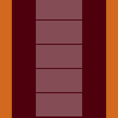
विशेष
हनुमान
जी
होली