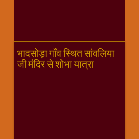
गणगौर
गणेश
जी
विशेष
गुरूवार
विशेष
भादसोड़ा गाँव स्थित सांवलिया
चालीसा
जी मंदिर से शोभा यात्रा
संग्रह
जन्माष्टमी
दर्शनीय
स्थल
दशा
माता
दिन-
वार
स्पेशल
दिपावली