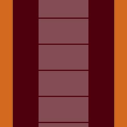
राम
नवमी
व्रत
त्यौहार
कथाये
शनि
देव
शनिवार
विशेष
शिव
शंकर-
महाशिवरात्रि
शुक्रवार
विशेष
सावन
मास
सोमवार